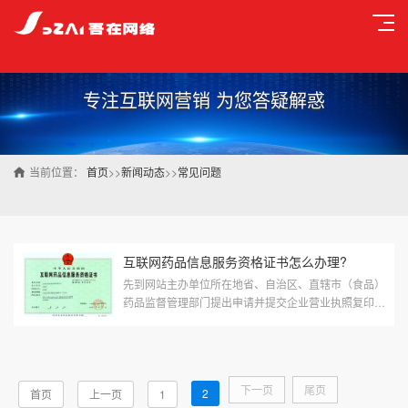
专注互联网营销 为您答疑解惑
当前位置：
首页
>>
新闻动态
>>
常见问题
互联网药品信息服务资格证书怎么办理?
先到网站主办单位所在地省、自治区、直辖市（食品）
药品监督管理部门提出申请并提交企业营业执照复印
件、网站域名注册的相关证书或者证明文件、网站栏目
设置说明、网站对历史发布信息进行备份和查阅的相关
管理制度及...
下一页
尾页
2
首页
上一页
1